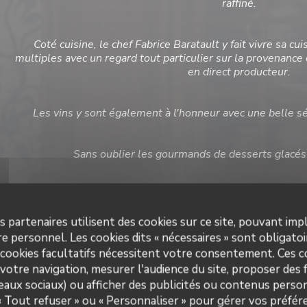
raffiné.
Coté cuisine, le chef Fabrice Baratault y fait vivre sa cu
multiples avec un regard tout particulier sur la provenance
en direct producteur.
Les vins y sont également à l'honneur avec une belle sé
Sans oublier les gourmands de desserts glacés 
De quoi contenter les épicuriens de t
s partenaires utilisent des cookies sur ce site, pouvant impl
Restaurant Guru 2019
Recommandé
Le
e personnel. Les cookies dits « nécessaires » sont obligatoir
 cookies facultatifs nécessitent votre consentement. Ces co
votre navigation, mesurer l'audience du site, proposer des f
seaux sociaux) ou afficher des publicités ou contenus person
 « Tout refuser » ou « Personnaliser » pour gérer vos préfé