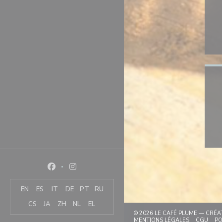
Facebook ((ouvre une nouvelle fenêtre))
Instagram ((ouvre une nouvelle fenêtre))
EN
ES
IT
DE
PT
RU
CS
JA
ZH
NL
EL
© 2026 LE CAFÉ PLUME — CRÉA
((OUVRE UN
((OU
MENTIONS LÉGALES
CGU
PO