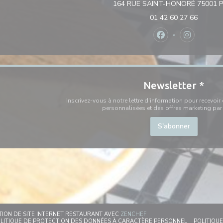
164 RUE SAINT-HONORÉ 75001 P
01 42 60 27 66
Facebook ((ouvre 
Instagram 
Newsletter
*
Inscrivez-vous à notre lettre d'information pour recevo
personnalisées et des offres marketing par 
S'abonner
((OUVRE UNE NOUVELLE FEN
TION DE SITE INTERNET RESTAURANT AVEC
ZENCHEF
E NOUVELLE FENÊTRE))
VRE UNE NOUVELLE FENÊTRE))
((OUVRE UNE
LITIQUE DE PROTECTION DES DONNÉES À CARACTÈRE PERSONNEL
POLITIQUE