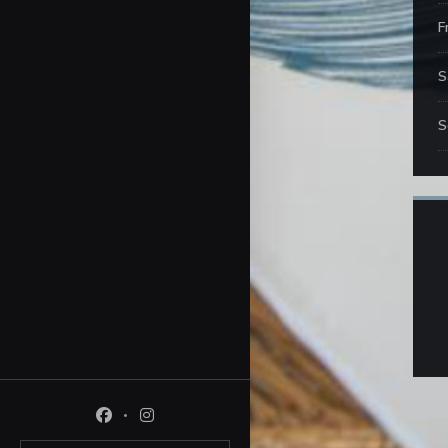
F
S
S
Facebook ((öffnet ein neues Fenster))
Instagram ((öffnet ein neues Fenster))