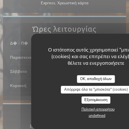
Express, Χρεωστική κάρτα
Ώρες λειτουργίας
Δ�
-
Π�
07:00 - 00:00
Ο ιστότοπος αυτός χρησιμοποιεί "μπ
(cookies) και σας επιτρέπει να ελέγξ
Παρασκευή
07:00 - 01:00
θέλετε να ενεργοποιήσετε
Σάββατο
08:00 - 01:00
OK, αποδοχή όλων
Κυριακή
08:00 - 00:00
Απόρριψε όλα τα "μπισκότα" (cookies)
Εξατομίκευση
Πολιτική απορρήτου
Τοποθεσία
undefined
((ανοίγει σε νέ
164 RUE SAINT-HONORÉ 75001 Paris