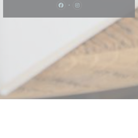
Facebook ((ανοίγει σε νέο παράθυρ
Instagram ((ανοίγει σε νέο 
 νέο παράθυρο))
ίγει σε νέο παράθυρο))
© 2026 LE CAFÉ PLUME — Η ΙΣΤΟΣΕΛΊΔΑ ΤΟΥ ΕΣΤΙΑΤΟΡΊΟΥ
((ΑΝΟΊΓΕΙ ΣΕ ΝΈΟ ΠΑΡΆΘ
ΔΗΜΙΟΥΡΓΉΘΗΚΕ ΑΠΌ
ZENCHEF
((ΑΝΟΊΓΕΙ ΣΕ ΝΈΟ ΠΑΡΆΘΥΡΟ)
ΑΠΟΠΟΊΗΣΗ ΕΥΘΎΝΗΣ
((ΑΝΟΊΓΕΙ ΣΕ ΝΈΟ ΠΑΡΆΘΥΡΟ))
ΌΡΟΙ ΧΡΉΣΗΣ