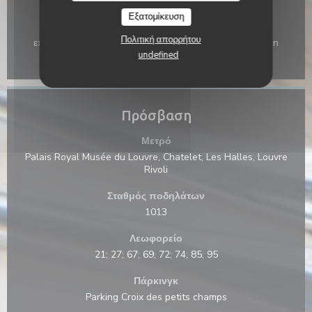
Μέθοδοι πληρωμής
Εξατομίκευση
Εστιατόριο Ticket, Χρώμα χωρίς επαφήΧρώμα χωρίς
Πολιτική απορρήτου
επαφή, Eurocard / Mastercard, Μετρητά, Visa, American
Express, Χρεωστική κάρτα
undefined
Πρόσβαση
Μετρό
Palais Royal Musée du Louvre, Chatelet, Les Halles, Louvre
Rivoli
Σταθμός ποδηλάτων
1013
Λεωφορείο
21; 27; 67; 69; 72; 74; 85; 95
Πάρκινγκ
Parking Croix des petits champs