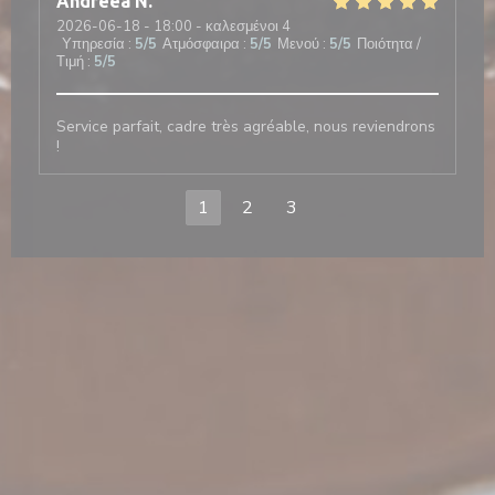
Andreea
N
2026-06-18
- 18:00 - καλεσμένοι 4
Υπηρεσία
:
5
/5
Ατμόσφαιρα
:
5
/5
Μενού
:
5
/5
Ποιότητα /
Τιμή
:
5
/5
Service parfait, cadre très agréable, nous reviendrons
!
1
2
3
 νέο παράθυρο))
ίγει σε νέο παράθυρο))