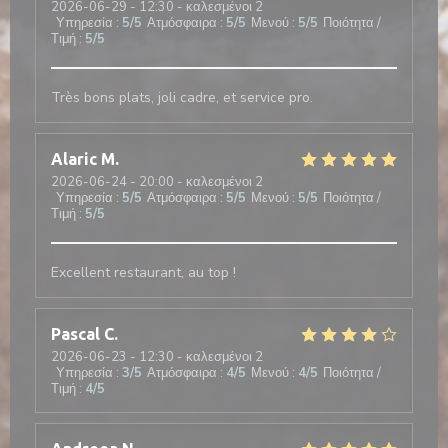
2026-06-29
- 12:30 - καλεσμένοι 2
Υπηρεσία
:
5
/5
Ατμόσφαιρα
:
5
/5
Μενού
:
5
/5
Ποιότητα /
Τιμή
:
5
/5
Très bons plats, joli cadre, et service pro.
Alaric
M
2026-06-24
- 20:00 - καλεσμένοι 2
Υπηρεσία
:
5
/5
Ατμόσφαιρα
:
5
/5
Μενού
:
5
/5
Ποιότητα /
Τιμή
:
5
/5
Excellent restaurant, au top !
Pascal
C
2026-06-23
- 12:30 - καλεσμένοι 2
Υπηρεσία
:
3
/5
Ατμόσφαιρα
:
4
/5
Μενού
:
4
/5
Ποιότητα /
Τιμή
:
4
/5