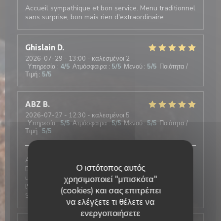
Accueil sympathique et bon service. Menu traditionnel
sans surprise, bon mais rien d'extraordinaire.
Ghislain
D
2026-07-29
- 13:00 - καλεσμένοι 2
Υπηρεσία
:
4
/5
Ατμόσφαιρα
:
5
/5
Μενού
:
5
/5
Ποιότητα /
Τιμή
:
5
/5
ABZ
B
2026-07-27
- 12:30 - καλεσμένοι 5
Υπηρεσία
:
5
/5
Ατμόσφαιρα
:
5
/5
Μενού
:
5
/5
Ποιότητα /
Τιμή
:
5
/5
Au Café Plume, on est toujours très bien accueillis.
Ο ιστότοπος αυτός
Deux très bonnes expériences de réservation, l'une
un midi pour une petite table (4 adultes, 2 bébés),
χρησιμοποιεί "μπισκότα"
l'autre pour un petit déjeuner professionnel à l'étage.
(cookies) και σας επιτρέπει
Service impeccable, plats quali. Je recommande
να ελέγξετε τι θέλετε να
ενεργοποιήσετε