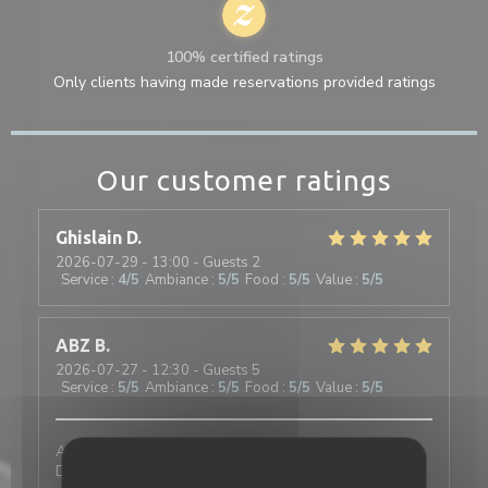
100% certified ratings
Only clients having made reservations provided ratings
Our customer ratings
Ghislain
D
2026-07-29
- 13:00 - Guests 2
Service
:
4
/5
Ambiance
:
5
/5
Food
:
5
/5
Value
:
5
/5
ABZ
B
2026-07-27
- 12:30 - Guests 5
Service
:
5
/5
Ambiance
:
5
/5
Food
:
5
/5
Value
:
5
/5
Au Café Plume, on est toujours très bien accueillis.
Deux très bonnes expériences de réservation, l'une