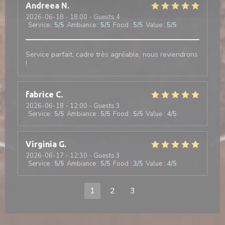
Andreea
N
2026-06-18
- 18:00 - Guests 4
Service
:
5
/5
Ambiance
:
5
/5
Food
:
5
/5
Value
:
5
/5
Service parfait, cadre très agréable, nous reviendrons
!
fabrice
C
2026-06-18
- 12:00 - Guests 3
Service
:
5
/5
Ambiance
:
5
/5
Food
:
5
/5
Value
:
4
/5
Virginia
G
2026-06-17
- 12:30 - Guests 3
Service
:
5
/5
Ambiance
:
5
/5
Food
:
3
/5
Value
:
4
/5
1
2
3