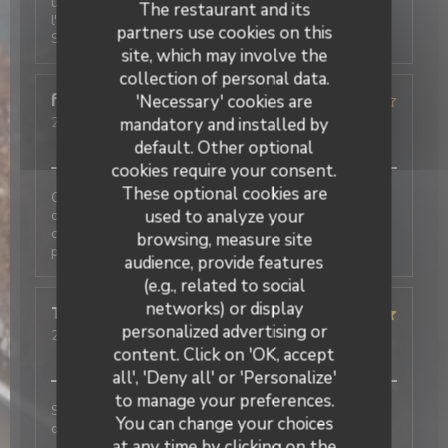
un midi pour une petite table (4 adultes, 2 bébés),
The restaurant and its
l'autre pour un petit déjeuner professionnel à l'étage.
partners use cookies on this
Service impeccable, plats quali. Je recommande
site, which may involve the
collection of personal data.
'Necessary' cookies are
fabienne
R
mandatory and installed by
2026-07-06
- 20:00 - Guests 2
Service
:
2
/5
Ambiance
:
3
/5
Food
:
2
/5
Value
:
3
/5
default. Other optional
cookies require your consent.
These optional cookies are
Cette note est liée au fait que nous avons fait le
used to analyze your
choix de quitter le restaurant avant de commander
car nous avons aperçu une souris dans la salle. Je ne
browsing, measure site
peux pas évaluer le reste.
audience, provide features
(e.g., related to social
networks) or display
Tiffany
F
personalized advertising or
2026-07-06
- 12:30 - Guests 3
Service
:
5
/5
Ambiance
:
5
/5
Food
:
5
/5
Value
:
5
/5
content. Click on 'OK, accept
all', 'Deny all' or 'Personalize'
to manage your preferences.
Service rapide et agréable, cuisine délicieuse comme
You can change your choices
d'habitude! Merci beaucoup
at any time by clicking on the