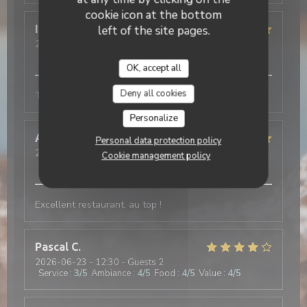
cookie icon at the bottom
Isabelle
S
left of the site pages.
2026-06-29
- 12:30 - Guests 2
Service
:
5
/5
Ambiance
:
5
/5
Food
:
5
/5
Value
:
5
/5
OK, accept all
Deny all cookies
Très bons plats, joli cadre, et service pro.
Personalize
Alaric
M
Personal data protection policy
2026-06-24
- 20:00 - Guests 2
Cookie management policy
Service
:
5
/5
Ambiance
:
5
/5
Food
:
5
/5
Value
:
5
/5
Excellent restaurant, au top !
Pascal
C
2026-06-23
- 12:30 - Guests 2
Service
:
3
/5
Ambiance
:
4
/5
Food
:
4
/5
Value
:
4
/5