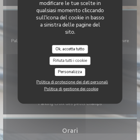
modificare le tue scelte in
qualsiasi momento cliccando
sull'icona del cookie in basso
Accesso
a sinistra delle pagine del
sito.
Metro
Palais Royal Musée du Louvre, Chatelet, Les Halles, Louvre
Rivoli
Ok, accetta tutto
Bike-sharing
Rifiuta tutti i cookie
1013
Personalizza
Autobus
Politica di protezione dei dati personali
21; 27; 67; 69; 72; 74; 85; 95
Politica di gestione dei cookie
Parcheggio
Parking Croix des petits champs
Orari