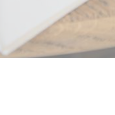
ova finestra))
 una nuova finestra))
© 2026 LE CAFÉ PLUME — CREAZIONE DEL SITO INTERNET RISTORANTE
((APRE UNA NUOVA FINESTRA))
CON
ZENCHEF
((APRE UNA NUOVA FINESTRA))
NOTE LEGALI
((APRE UNA NUOVA FINESTRA)
TERMINI DI UTILIZZO
((APRE UNA NUO
POLITICA DI PROTEZIONE DEI DATI PERSONALI
((APRE UNA NUOVA FINESTR
INFORMATIVA SUI COOKIE
((APRE UNA NUOVA FINESTRA))
ACCESSIBILITA