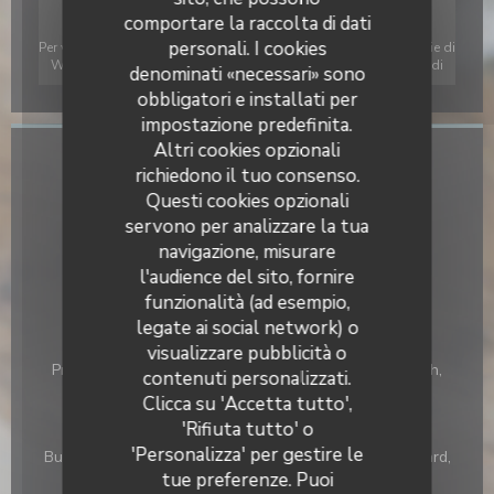
comportare la raccolta di dati
personali. I cookies
Per visualizzare la mappa interattiva Waze, devi accettare i cookie di
Waze Map (Google). Questi cookie possono raccogliere dati di
denominati «necessari» sono
navigazione e localizzazione.
Consenti
obbligatori e installati per
impostazione predefinita.
Altri cookies opzionali
Informazioni pratiche
richiedono il tuo consenso.
Questi cookies opzionali
Cucina
servono per analizzare la tua
Fresco, Tradizionale Revisited Francese
navigazione, misurare
l'audience del sito, fornire
Tipologia
funzionalità (ad esempio,
Bar Brasserie Restaurant
legate ai social network) o
Servizi
visualizzare pubblicità o
Privatizzazione, Terrazzo, Wifi, Prima colazione, Brunch,
contenuti personalizzati.
Servizio continuo, Gruppi
Clicca su 'Accetta tutto',
'Rifiuta tutto' o
Metodo di pagamento
'Personalizza' per gestire le
Buoni pasto, Contactless Payment, Eurocard / Mastercard,
Contanti, Visa, American Express, Bancomat
tue preferenze. Puoi