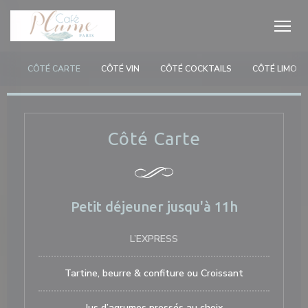
クッキー利用の管理について
CÔTÉ CARTE
CÔTÉ VIN
CÔTÉ COCKTAILS
CÔTÉ LIMO
Côté Carte
Petit déjeuner jusqu'à 11h
L’EXPRESS
Tartine, beurre & confiture ou Croissant
Jus d’agrumes pressés au choix