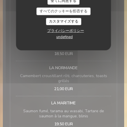
全てに同意する
PLANCHE GOURMANDE DE FROMAGES
sélections de fromages
すべてのクッキーを拒否する
18,50 EUR
カスタマイズする
プライバシーポリシー
PLANCHE GOURMANDE DE CHARCUTERIES
undefined
Grande assiette de charcuteries sélectionnée par
nos soins
18,50 EUR
LA NORMANDE
Camembert croustillant rôti, charcuteries, toasts
grillés
21,00 EUR
LA MARITIME
Saumon fumé, tarama au wasabi, Tartare de
saumon à la mangue, blinis
19,50 EUR