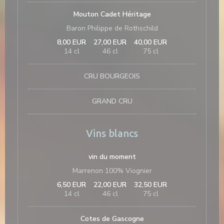
Mouton Cadet Héritage
Baron Philippe de Rothschild
8,00 EUR
27,00 EUR
40,00 EUR
14 cl
46 cl
75 cl
CRU BOURGEOIS
GRAND CRU
Vins blancs
vin du moment
Marrenon 100% Viognier
6,50 EUR
22,00 EUR
32,50 EUR
14 cl
46 cl
75 cl
Cotes de Gascogne