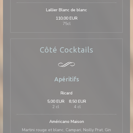
Lallier Blanc de blanc
110,00 EUR
75cl
Côté Cocktails
Apéritifs
Ricard
5,00 EUR
8,50 EUR
2 cl
4 cl
Américano Maison
Martini rouge et blanc, Campari, Noilly Prat, Gin