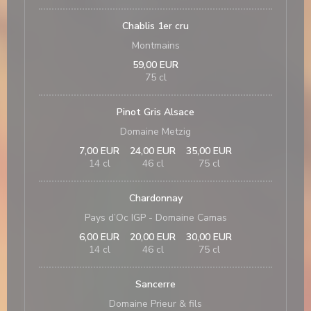
Chablis 1er cru
Montmains
59,00 EUR
75 cl
Pinot Gris Alsace
Domaine Metzig
7,00 EUR
24,00 EUR
35,00 EUR
14 cl
46 cl
75 cl
Chardonnay
Pays d’Oc IGP - Domaine Camas
6,00 EUR
20,00 EUR
30,00 EUR
14 cl
46 cl
75 cl
Sancerre
Domaine Prieur & fils