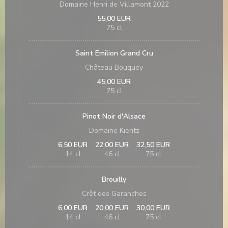
Domaine Henri de Villamont 2022
55,00 EUR
75 cl
Saint Emilion Grand Cru
Château Bouquey
45,00 EUR
75 cl
Pinot Noir d'Alsace
Domaine Kientz
6,50 EUR
22,00 EUR
32,50 EUR
14 cl
46 cl
75 cl
Brouilly
Crêt des Garanches
6,00 EUR
20,00 EUR
30,00 EUR
14 cl
46 cl
75 cl