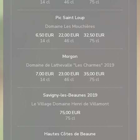
14 cl
46 cl
75 cl
Pic Saint Loup
Domaine Les Mouchières
6,50 EUR
22,00 EUR
32,50 EUR
14 cl
46 cl
75 cl
Morgon
Domaine de Lathevalle "Les Charmes" 2019
7,00 EUR
23,00 EUR
35,00 EUR
14 cl
46 cl
75 cl
Savigny-les-Beaunes 2019
Le Village Domaine Henri de Villamont
75,00 EUR
75 cl
Hautes Côtes de Beaune