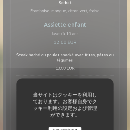
Sorbet
Framboise, mangue, citron vert, fraise
Assiette enfant
Jusqu’à 10 ans
12,00 EUR
Steak haché ou poulet snacké avec frites, pâtes ou
légumes
13,00 EUR
Petite salade avec crudités
当サイトはクッキーを利用し
1 Boule de glace Berthillon au choix
ております。お客様自身でク
ッキー利用の設定および管理
Nos Planches
ができます。
Disponible dès 16h seul ou à partager