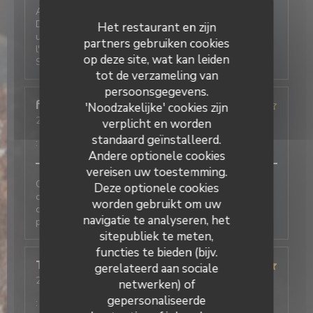
Au Café Plume, on est toujours très bien accueillis.
Deux très bonnes expériences de réservation, l'une
Het restaurant en zijn
un midi pour une petite table (4 adultes, 2 bébés),
partners gebruiken cookies
l'autre pour un petit déjeuner professionnel à l'étage.
op deze site, wat kan leiden
Service impeccable, plats quali. Je recommande
tot de verzameling van
persoonsgegevens.
fabienne
R
'Noodzakelijke' cookies zijn
2026-07-06
- 20:00 - Gasten 2
verplicht en worden
Service
:
2
/5
Atmosfeer
:
3
/5
Keuken
:
2
/5
Kwaliteit / Prijs
standaard geïnstalleerd.
:
3
/5
Andere optionele cookies
vereisen uw toestemming.
Cette note est liée au fait que nous avons fait le
Deze optionele cookies
choix de quitter le restaurant avant de commander
worden gebruikt om uw
car nous avons aperçu une souris dans la salle. Je ne
navigatie te analyseren, het
peux pas évaluer le reste.
sitepubliek te meten,
functies te bieden (bijv.
Tiffany
F
gerelateerd aan sociale
2026-07-06
- 12:30 - Gasten 3
netwerken) of
Service
:
5
/5
Atmosfeer
:
5
/5
Keuken
:
5
/5
Kwaliteit / Prijs
gepersonaliseerde
:
5
/5