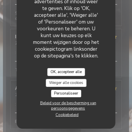
advertenties of inhoud weer
te geven. Klik op 'OK,
Service rapide et agréable, cuisine délicieuse comme
accepteer alle', 'Weiger alle'
d'habitude! Merci beaucoup
of 'Personaliseer' om uw
voorkeuren te beheren. U
kunt uw keuzes op elk
Isabelle
S
moment wijzigen door op het
2026-06-29
- 12:30 - Gasten 2
Service
:
5
/5
Atmosfeer
:
5
/5
Keuken
:
5
/5
Kwaliteit / Prijs
cookiepictogram linksonder
:
5
/5
op de sitepagina's te klikken.
Très bons plats, joli cadre, et service pro.
OK, accepteer alle
Weiger alle cookies
Alaric
M
Personaliseer
2026-06-24
- 20:00 - Gasten 2
Service
:
5
/5
Atmosfeer
:
5
/5
Keuken
:
5
/5
Kwaliteit / Prijs
Beleid voor de bescherming van
:
5
/5
persoonsgegevens
Cookiebeleid
Excellent restaurant, au top !