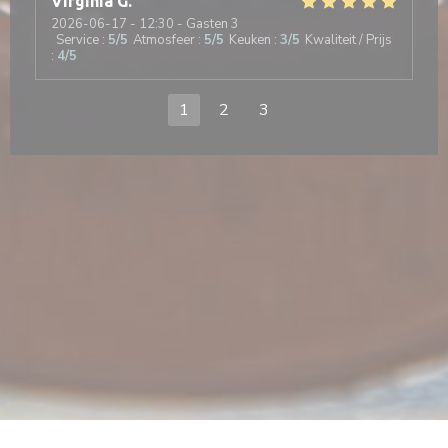
Virginia
G
2026-06-17
- 12:30 - Gasten 3
Service
:
5
/5
Atmosfeer
:
5
/5
Keuken
:
3
/5
Kwaliteit / Prijs
:
4
/5
1
2
3
en nieuw venster))
t in een nieuw venster))