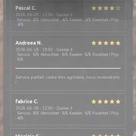
Pascal
C
2026-06-23
- 12:30 - Gasten 2
Service
:
3
/5
Atmosfeer
:
4
/5
Keuken
:
4
/5
Kwaliteit / Prijs
:
4
/5
Andreea
N
2026-06-18
- 18:00 - Gasten 4
Service
:
5
/5
Atmosfeer
:
5
/5
Keuken
:
5
/5
Kwaliteit / Prijs
:
5
/5
Service parfait, cadre très agréable, nous reviendrons
!
fabrice
C
2026-06-18
- 12:00 - Gasten 3
Service
:
5
/5
Atmosfeer
:
5
/5
Keuken
:
5
/5
Kwaliteit / Prijs
:
4
/5