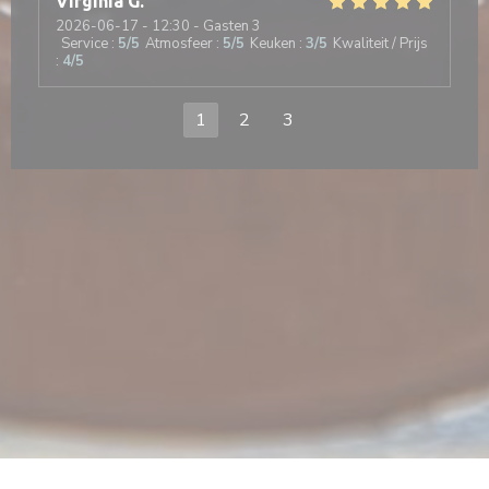
Virginia
G
2026-06-17
- 12:30 - Gasten 3
Service
:
5
/5
Atmosfeer
:
5
/5
Keuken
:
3
/5
Kwaliteit / Prijs
:
4
/5
1
2
3
en nieuw venster))
t in een nieuw venster))