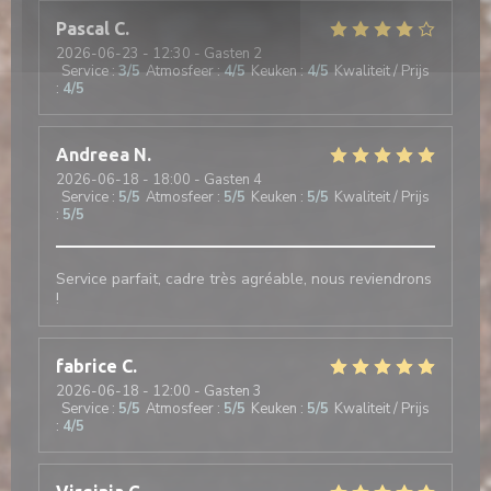
Pascal
C
2026-06-23
- 12:30 - Gasten 2
Service
:
3
/5
Atmosfeer
:
4
/5
Keuken
:
4
/5
Kwaliteit / Prijs
:
4
/5
Andreea
N
2026-06-18
- 18:00 - Gasten 4
Service
:
5
/5
Atmosfeer
:
5
/5
Keuken
:
5
/5
Kwaliteit / Prijs
:
5
/5
Service parfait, cadre très agréable, nous reviendrons
!
fabrice
C
2026-06-18
- 12:00 - Gasten 3
Service
:
5
/5
Atmosfeer
:
5
/5
Keuken
:
5
/5
Kwaliteit / Prijs
:
4
/5