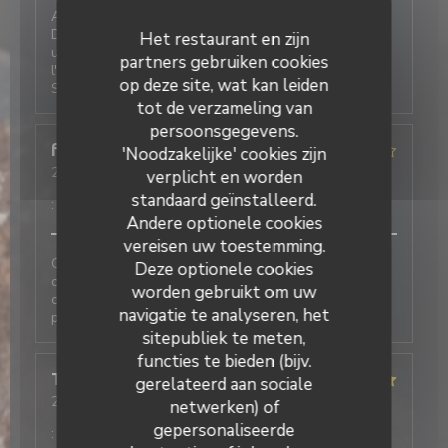
Au Café Plume, on est toujours très bien accueillis.
Deux très bonnes expériences de réservation, l'une
Het restaurant en zijn
un midi pour une petite table (4 adultes, 2 bébés),
partners gebruiken cookies
l'autre pour un petit déjeuner professionnel à l'étage.
op deze site, wat kan leiden
Service impeccable, plats quali. Je recommande
tot de verzameling van
persoonsgegevens.
fabienne
R
'Noodzakelijke' cookies zijn
2026-07-06
- 20:00 - Gasten 2
verplicht en worden
Service
:
2
/5
Atmosfeer
:
3
/5
Keuken
:
2
/5
Kwaliteit / Prijs
standaard geïnstalleerd.
:
3
/5
Andere optionele cookies
vereisen uw toestemming.
Cette note est liée au fait que nous avons fait le
Deze optionele cookies
choix de quitter le restaurant avant de commander
worden gebruikt om uw
car nous avons aperçu une souris dans la salle. Je ne
navigatie te analyseren, het
peux pas évaluer le reste.
sitepubliek te meten,
functies te bieden (bijv.
Tiffany
F
gerelateerd aan sociale
2026-07-06
- 12:30 - Gasten 3
netwerken) of
Service
:
5
/5
Atmosfeer
:
5
/5
Keuken
:
5
/5
Kwaliteit / Prijs
gepersonaliseerde
:
5
/5