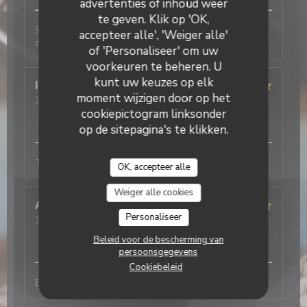
advertenties of inhoud weer
te geven. Klik op 'OK,
Service rapide et agréable, cuisine délicieuse comme
accepteer alle', 'Weiger alle'
d'habitude! Merci beaucoup
of 'Personaliseer' om uw
voorkeuren te beheren. U
kunt uw keuzes op elk
Isabelle
S
moment wijzigen door op het
2026-06-29
- 12:30 - Gasten 2
Service
:
5
/5
Atmosfeer
:
5
/5
Keuken
:
5
/5
Kwaliteit / Prijs
cookiepictogram linksonder
:
5
/5
op de sitepagina's te klikken.
Très bons plats, joli cadre, et service pro.
OK, accepteer alle
Weiger alle cookies
Alaric
M
Personaliseer
2026-06-24
- 20:00 - Gasten 2
Service
:
5
/5
Atmosfeer
:
5
/5
Keuken
:
5
/5
Kwaliteit / Prijs
Beleid voor de bescherming van
:
5
/5
persoonsgegevens
Cookiebeleid
Excellent restaurant, au top !