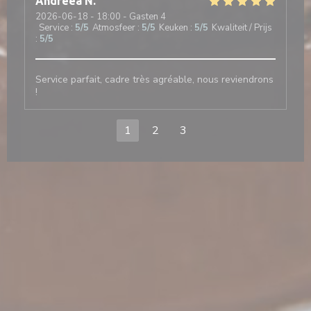
Andreea
N
2026-06-18
- 18:00 - Gasten 4
Service
:
5
/5
Atmosfeer
:
5
/5
Keuken
:
5
/5
Kwaliteit / Prijs
:
5
/5
Service parfait, cadre très agréable, nous reviendrons
!
1
2
3
en nieuw venster))
t in een nieuw venster))