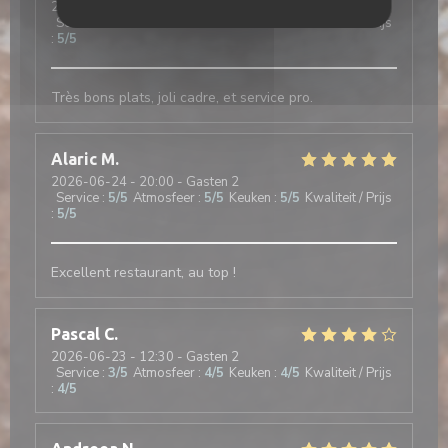
2026-06-29
- 12:30 - Gasten 2
Service
:
5
/5
Atmosfeer
:
5
/5
Keuken
:
5
/5
Kwaliteit / Prijs
:
5
/5
Très bons plats, joli cadre, et service pro.
Alaric
M
2026-06-24
- 20:00 - Gasten 2
Service
:
5
/5
Atmosfeer
:
5
/5
Keuken
:
5
/5
Kwaliteit / Prijs
:
5
/5
Excellent restaurant, au top !
Pascal
C
2026-06-23
- 12:30 - Gasten 2
Service
:
3
/5
Atmosfeer
:
4
/5
Keuken
:
4
/5
Kwaliteit / Prijs
:
4
/5