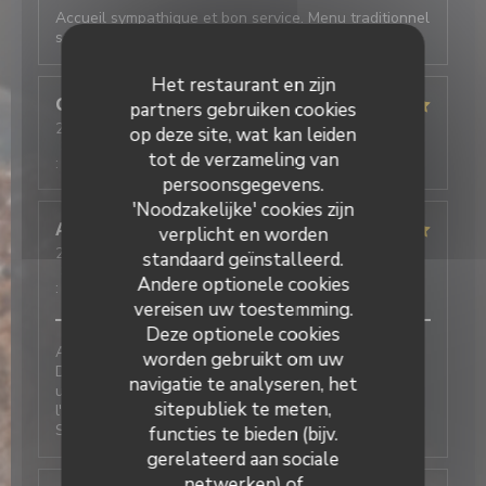
Accueil sympathique et bon service. Menu traditionnel
sans surprise, bon mais rien d'extraordinaire.
Het restaurant en zijn
Ghislain
D
partners gebruiken cookies
2026-07-29
- 13:00 - Gasten 2
op deze site, wat kan leiden
Service
:
4
/5
Atmosfeer
:
5
/5
Keuken
:
5
/5
Kwaliteit / Prijs
tot de verzameling van
:
5
/5
persoonsgegevens.
'Noodzakelijke' cookies zijn
ABZ
B
verplicht en worden
2026-07-27
- 12:30 - Gasten 5
standaard geïnstalleerd.
Service
:
5
/5
Atmosfeer
:
5
/5
Keuken
:
5
/5
Kwaliteit / Prijs
Andere optionele cookies
:
5
/5
vereisen uw toestemming.
Deze optionele cookies
Au Café Plume, on est toujours très bien accueillis.
worden gebruikt om uw
Deux très bonnes expériences de réservation, l'une
navigatie te analyseren, het
un midi pour une petite table (4 adultes, 2 bébés),
sitepubliek te meten,
l'autre pour un petit déjeuner professionnel à l'étage.
Service impeccable, plats quali. Je recommande
functies te bieden (bijv.
gerelateerd aan sociale
netwerken) of