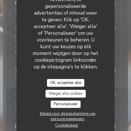
fabienne
R
gepersonaliseerde
2026-07-06
- 20:00 - Gasten 2
advertenties of inhoud weer
Service
:
2
/5
Atmosfeer
:
3
/5
Keuken
:
2
/5
Kwaliteit / Prijs
:
3
/5
te geven. Klik op 'OK,
accepteer alle', 'Weiger alle'
of 'Personaliseer' om uw
Cette note est liée au fait que nous avons fait le
voorkeuren te beheren. U
choix de quitter le restaurant avant de commander
kunt uw keuzes op elk
car nous avons aperçu une souris dans la salle. Je ne
peux pas évaluer le reste.
moment wijzigen door op het
cookiepictogram linksonder
op de sitepagina's te klikken.
Tiffany
F
2026-07-06
- 12:30 - Gasten 3
Service
:
5
/5
Atmosfeer
:
5
/5
Keuken
:
5
/5
Kwaliteit / Prijs
OK, accepteer alle
:
5
/5
Weiger alle cookies
Service rapide et agréable, cuisine délicieuse comme
Personaliseer
d'habitude! Merci beaucoup
Beleid voor de bescherming van
persoonsgegevens
Cookiebeleid
Isabelle
S