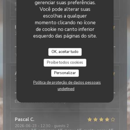
gerenciar suas preferências.
Service rapide et agréable, cuisine délicieuse comme
Você pode alterar suas
d'habitude! Merci beaucoup
escolhas a qualquer
momento clicando no ícone
Isabelle
S
de cookie no canto inferior
2026-06-29
- 12:30 - guests 2
esquerdo das páginas do site.
service
:
5
/5
ambience
:
5
/5
menu
:
5
/5
quality_price
:
5
/5
OK, aceitar tudo
Très bons plats, joli cadre, et service pro.
Proíbe todos cookies
Personalizar
Alaric
M
2026-06-24
- 20:00 - guests 2
Política de proteção de dados pessoais
service
:
5
/5
ambience
:
5
/5
menu
:
5
/5
quality_price
:
5
/5
undefined
Excellent restaurant, au top !
Pascal
C
2026-06-23
- 12:30 - guests 2