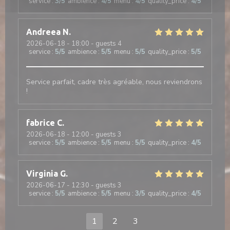
service
:
3
/5
ambience
:
4
/5
menu
:
4
/5
quality_price
:
4
/5
Andreea
N
2026-06-18
- 18:00 - guests 4
service
:
5
/5
ambience
:
5
/5
menu
:
5
/5
quality_price
:
5
/5
Service parfait, cadre très agréable, nous reviendrons
!
fabrice
C
2026-06-18
- 12:00 - guests 3
service
:
5
/5
ambience
:
5
/5
menu
:
5
/5
quality_price
:
4
/5
Virginia
G
2026-06-17
- 12:30 - guests 3
service
:
5
/5
ambience
:
5
/5
menu
:
3
/5
quality_price
:
4
/5
1
2
3