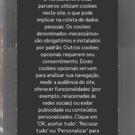
Au Café Plume, on est toujours très bien accueillis.
parceiros utilizam cookies
Deux très bonnes expériences de réservation, l'une
neste site, o que pode
un midi pour une petite table (4 adultes, 2 bébés),
implicar na coleta de dados
l'autre pour un petit déjeuner professionnel à l'étage.
pessoais. Os cookies
Service impeccable, plats quali. Je recommande
denominados «necessários»
são obrigatórios e instalados
fabienne
R
por padrão. Outros cookies
2026-07-06
- 20:00 - guests 2
opcionais requerem seu
service
:
2
/5
ambience
:
3
/5
menu
:
2
/5
quality_price
:
3
/5
consentimento. Esses
cookies opcionais servem
para analisar sua navegação,
Cette note est liée au fait que nous avons fait le
choix de quitter le restaurant avant de commander
medir a audiência do site,
car nous avons aperçu une souris dans la salle. Je ne
oferecer funcionalidades (por
peux pas évaluer le reste.
exemplo, relacionadas às
redes sociais) ou exibir
publicidade ou conteúdos
Tiffany
F
personalizados. Clique em
2026-07-06
- 12:30 - guests 3
service
:
5
/5
ambience
:
5
/5
menu
:
5
/5
quality_price
:
5
/5
'OK, aceitar tudo', 'Recusar
tudo' ou 'Personalizar' para