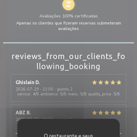
Avaliações 100% certificadas
Apenas os clientes que fizeram reservas submeteram
avaliações
reviews_from_our_clients_fo
llowing_booking
Ghislain
D
2026-07-29
- 13:00 - guests 2
service
:
4
/5
ambience
:
5
/5
menu
:
5
/5
quality_price
:
5
/5
ABZ
B
2026-07-27
- 12:30 - guests 5
service
:
5
/5
ambience
:
5
/5
menu
:
5
/5
quality_price
:
5
/5
O restaurante e seus