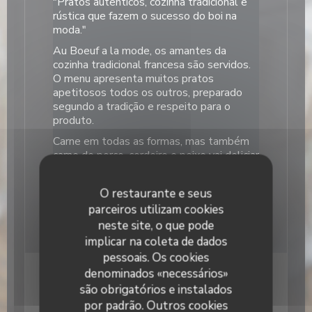
"Pratos autênticos, cozinha tradicional e
rústica que fazem o sucesso do boi na
moda."
Au Boeuf a la mode, os amantes da
cozinha tradicional francesa são servidos.
O menu apresenta muitos pratos
apetitosos todos os outros, preparado
segundo a tradição e respeito para o
produto.
Carne em todas as formas, mas também
carne de porco, cordeiro e peixe vai deliciar
o seu paladar!
O restaurante e seus
parceiros utilizam cookies
Ver o site
neste site, o que pode
implicar na coleta de dados
pessoais. Os cookies
denominados «necessários»
são obrigatórios e instalados
por padrão. Outros cookies