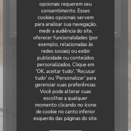
opcionais requerem seu
consentimento. Esses
cookies opcionais servem
para analisar sua navegação,
Para exibir o mapa interativo do Waze, você deve aceitar os
medir a audiência do site,
cookies do Waze Map (Google). Esses cookies podem coletar
oferecer funcionalidades (por
dados de navegação e localização.
Autorizar
exemplo, relacionadas às
redes sociais) ou exibir
publicidade ou conteúdos
personalizados. Clique em
Le Maresquier
'OK, aceitar tudo', 'Recusar
12, place Saint Augustin - 75008 Paris
tudo' ou 'Personalizar' para
Localizado no 12 Place Saint Augustin no
gerenciar suas preferências.
8º arrondissement de Paris, a meio
Você pode alterar suas
caminho entre a Opera ea Champs
escolhas a qualquer
Elysées, o restaurante The Square é uma
momento clicando no ícone
obrigação para empresários e epicuristas
em busca de novos sabores.
de cookie no canto inferior
esquerdo das páginas do site.
Com um elegante, acolhedor e
contemporâneo recentemente renovado,