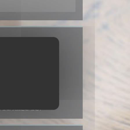
持续服务, 组
金, 签证, 美国运通, 借记卡