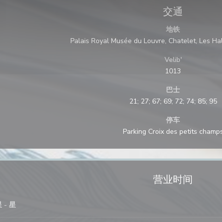
交通
地铁
Palais Royal Musée du Louvre, Chatelet, Les Hall
Velib'
1013
巴士
21; 27; 67; 69; 72; 74; 85; 95
停车
Parking Croix des petits champ
营业时间
星
-
星