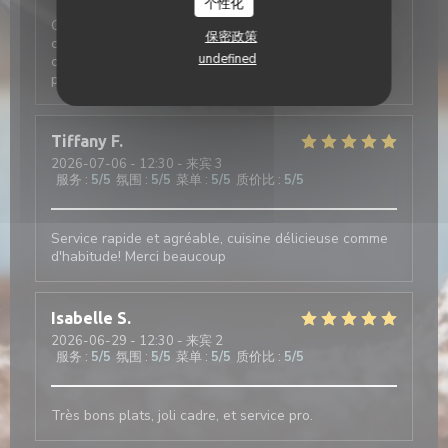
个性化
Cette note est liée au fait que nous avons fait le
保密政策
choix de quitter le restaurant avant de commander
undefined
car nous avons aperçu une souris dans la salle. Je ne
peux pas évaluer le reste.
Tiffany
F
2026-07-06
- 12:30 - 来宾 3
服务
:
5
/5
氛围
:
5
/5
菜单
:
5
/5
质价比
:
5
/5
Service rapide et agréable, cuisine délicieuse comme
d'habitude! Merci beaucoup
Isabelle
S
2026-06-29
- 12:30 - 来宾 2
服务
:
5
/5
氛围
:
5
/5
菜单
:
5
/5
质价比
:
5
/5
Très bons plats, joli cadre, et service pro.