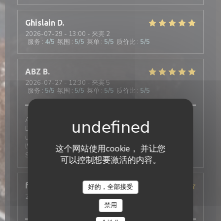
Ghislain
D
2026-07-29
- 13:00 - 来宾 2
服务
:
4
/5
氛围
:
5
/5
菜单
:
5
/5
质价比
:
5
/5
ABZ
B
2026-07-27
- 12:30 - 来宾 5
服务
:
5
/5
氛围
:
5
/5
菜单
:
5
/5
质价比
:
5
/5
Au Café Plume, on est toujours très bien accueillis.
Deux très bonnes expériences de réservation, l'une
un midi pour une petite table (4 adultes, 2 bébés),
l'autre pour un petit déjeuner professionnel à l'étage.
这个网站使用cookie， 并让您
Service impeccable, plats quali. Je recommande
可以控制想要激活的内容。
fabienne
R
好的，全部接受
2026-07-06
- 20:00 - 来宾 2
服务
:
2
/5
氛围
:
3
/5
菜单
:
2
/5
质价比
:
3
/5
禁用