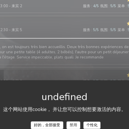
13:00 - 来宾 2
服务
:
4
/5
氛围
:
5
/5
菜单
:
12:30 - 来宾 5
服务
:
5
/5
氛围
:
5
/5
菜单
:
 on est toujours très bien accueillis. Deux très bonnes expériences de
our une petite table (4 adultes, 2 bébés), l'autre pour un petit déjeuner
à l'étage. Service impeccable, plats quali. Je recommande
20:00 - 来宾 2
服务
:
2
/5
氛围
:
3
/5
菜单
:
liée au fait que nous avons fait le choix de quitter le restaurant avant
nous avons aperçu une souris dans la salle. Je ne peux pas évaluer le
这个网站使用cookie， 并让您可以控制想要激活的内容。
好的，全部接受
禁用
个性化
12:30 - 来宾 3
服务
:
5
/5
氛围
:
5
/5
菜单
: