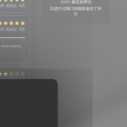
100% 验证的评分
5
/5
质价比
:
5
/5
仅进行过预订的顾客提供了评
分
5
/5
质价比
:
5
/5
 réservation,
2
/5
质价比
:
3
/5
 de
 reste.
5
/5
质价比
:
5
/5