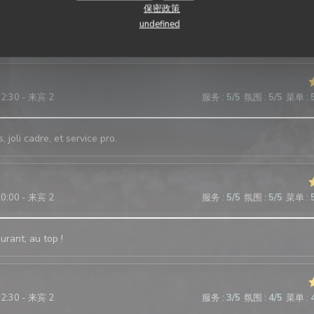
保密政策
undefined
 et agréable, cuisine délicieuse comme d'habitude! Merci beaucoup
12:30 - 来宾 2
服务
:
5
/5
氛围
:
5
/5
菜单
:
, joli cadre, et service pro.
20:00 - 来宾 2
服务
:
5
/5
氛围
:
5
/5
菜单
:
urant, au top !
12:30 - 来宾 2
服务
:
3
/5
氛围
:
4
/5
菜单
: