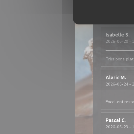
Service rapide
Isabelle
S
2026-06-29
- 
Très bons plats
Alaric
M
2026-06-24
- 
Excellent resta
Pascal
C
2026-06-23
- 