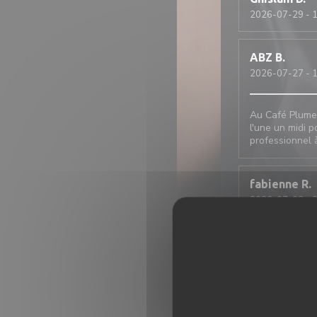
2026-07-29
- 
ABZ
B
2026-07-27
- 
Au Café Plume,
l'une un midi p
professionnel 
fabienne
R
2026-07-06
- 
Cette note est 
commander car 
Tiffany
F
2026-07-06
- 