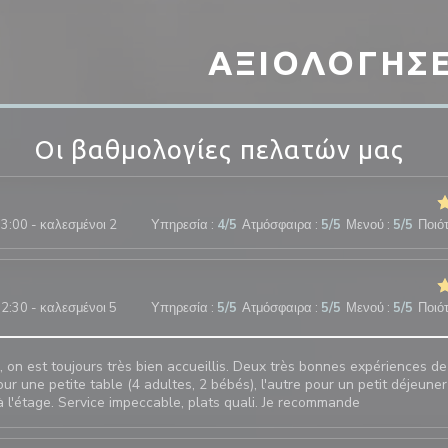
ΑΞΙΟΛΟΓΉΣΕ
Οι βαθμολογίες πελατών μας
3:00 - καλεσμένοι 2
Υπηρεσία
:
4
/5
Ατμόσφαιρα
:
5
/5
Μενού
:
5
/5
Ποιότ
2:30 - καλεσμένοι 5
Υπηρεσία
:
5
/5
Ατμόσφαιρα
:
5
/5
Μενού
:
5
/5
Ποιότ
 on est toujours très bien accueillis. Deux très bonnes expériences de
our une petite table (4 adultes, 2 bébés), l'autre pour un petit déjeuner
à l'étage. Service impeccable, plats quali. Je recommande