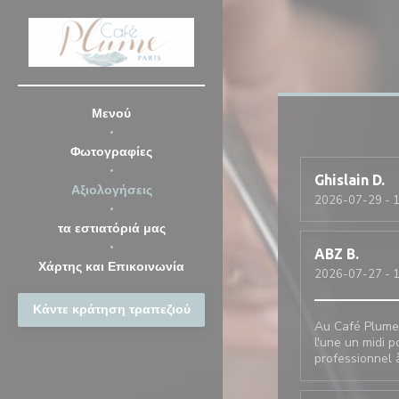
Πίνακας διαχείρισης "Μπισκότων" (Cookies)
Μενού
Φωτογραφίες
Ghislain
D
Αξιολογήσεις
2026-07-29
- 1
τα εστιατόριά μας
ABZ
B
Χάρτης και Επικοινωνία
2026-07-27
- 1
Κάντε κράτηση τραπεζιού
Au Café Plume,
l'une un midi p
professionnel 