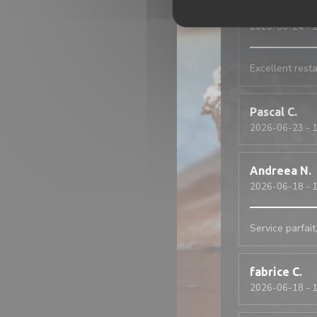
Alaric
M
2026-06-24
- 2
Excellent resta
Pascal
C
2026-06-23
- 1
Andreea
N
2026-06-18
- 1
Service parfait
fabrice
C
2026-06-18
- 1