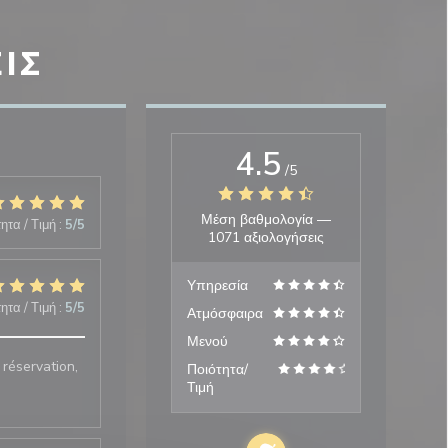
ΙΣ
4.5
/5
Μέση βαθμολογία —
ητα / Τιμή
:
5
/5
1071 αξιολογήσεις
Υπηρεσία
ητα / Τιμή
:
5
/5
Ατμόσφαιρα
Μενού
 réservation,
Ποιότητα/
Τιμή