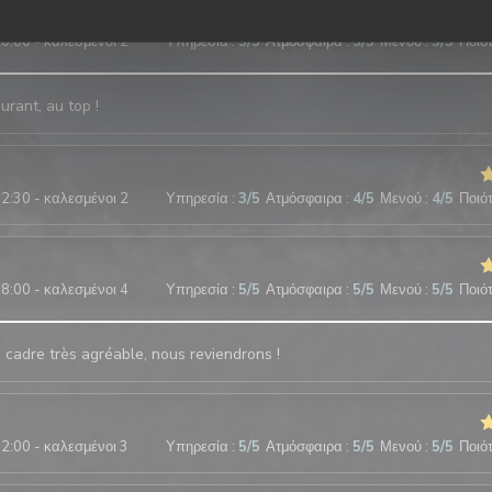
0:00 - καλεσμένοι 2
Υπηρεσία
:
5
/5
Ατμόσφαιρα
:
5
/5
Μενού
:
5
/5
Ποιότ
urant, au top !
2:30 - καλεσμένοι 2
Υπηρεσία
:
3
/5
Ατμόσφαιρα
:
4
/5
Μενού
:
4
/5
Ποιότ
8:00 - καλεσμένοι 4
Υπηρεσία
:
5
/5
Ατμόσφαιρα
:
5
/5
Μενού
:
5
/5
Ποιότ
, cadre très agréable, nous reviendrons !
2:00 - καλεσμένοι 3
Υπηρεσία
:
5
/5
Ατμόσφαιρα
:
5
/5
Μενού
:
5
/5
Ποιότ