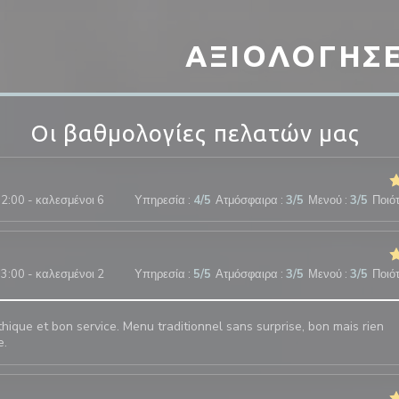
ΑΞΙΟΛΟΓΉΣΕ
Οι βαθμολογίες πελατών μας
2:00 - καλεσμένοι 6
Υπηρεσία
:
4
/5
Ατμόσφαιρα
:
3
/5
Μενού
:
3
/5
Ποιότ
3:00 - καλεσμένοι 2
Υπηρεσία
:
5
/5
Ατμόσφαιρα
:
3
/5
Μενού
:
3
/5
Ποιότ
hique et bon service. Menu traditionnel sans surprise, bon mais rien
e.