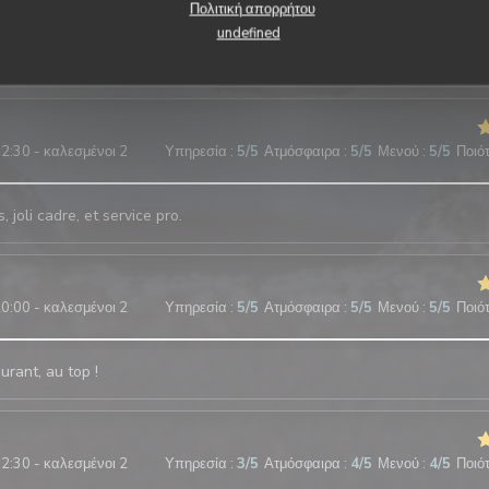
Πολιτική απορρήτου
undefined
 et agréable, cuisine délicieuse comme d'habitude! Merci beaucoup
2:30 - καλεσμένοι 2
Υπηρεσία
:
5
/5
Ατμόσφαιρα
:
5
/5
Μενού
:
5
/5
Ποιότ
, joli cadre, et service pro.
0:00 - καλεσμένοι 2
Υπηρεσία
:
5
/5
Ατμόσφαιρα
:
5
/5
Μενού
:
5
/5
Ποιότ
urant, au top !
2:30 - καλεσμένοι 2
Υπηρεσία
:
3
/5
Ατμόσφαιρα
:
4
/5
Μενού
:
4
/5
Ποιότ