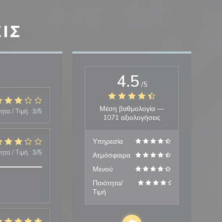
ΙΣ
4.5
/5
Μέση βαθμολογία —
ητα / Τιμή
:
3
/5
1071 αξιολογήσεις
Υπηρεσία
ητα / Τιμή
:
3
/5
Ατμόσφαιρα
Μενού
Ποιότητα/
Τιμή