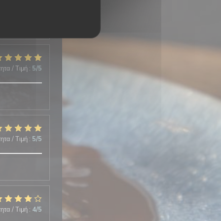
ητα / Τιμή
:
5
/5
ητα / Τιμή
:
5
/5
ητα / Τιμή
:
4
/5