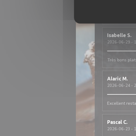
Service rapide
Isabelle
S
2026-06-29
- 1
Très bons plats
Alaric
M
2026-06-24
- 2
Excellent resta
Pascal
C
2026-06-23
- 1