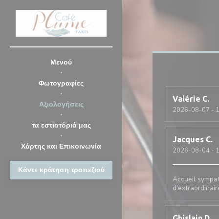
Πίνακας διαχείρισης "Μπισκότων" (Cookies)
Μενού
Φωτογραφίες
Valérie
C
Αξιολογήσεις
2026-08-07
- 1
τα εστιατόριά μας
Jacques
C
Χάρτης και Επικοινωνία
2026-08-04
- 1
Κάντε κράτηση τραπεζιού
Accueil sympat
d'extraordinair
Ghislain
D