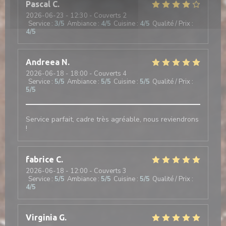
Pascal
C
2026-06-23
- 12:30 - Couverts 2
Service
:
3
/5
Ambiance
:
4
/5
Cuisine
:
4
/5
Qualité / Prix
:
4
/5
Andreea
N
2026-06-18
- 18:00 - Couverts 4
Service
:
5
/5
Ambiance
:
5
/5
Cuisine
:
5
/5
Qualité / Prix
:
5
/5
Service parfait, cadre très agréable, nous reviendrons
!
fabrice
C
2026-06-18
- 12:00 - Couverts 3
Service
:
5
/5
Ambiance
:
5
/5
Cuisine
:
5
/5
Qualité / Prix
:
4
/5
Virginia
G