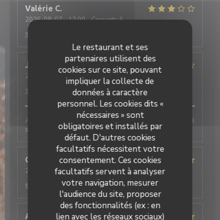
Valérie
C
2026-08-07
- 12:00 - Couverts 6
Service
:
4
/5
Ambiance
:
3
/5
Cuisine
:
3
/5
Qualité / Prix
:
3
/5
Le restaurant et ses
partenaires utilisent des
Jacques
C
cookies sur ce site, pouvant
2026-08-04
- 13:00 - Couverts 2
impliquer la collecte de
Service
:
5
/5
Ambiance
:
3
/5
Cuisine
:
3
/5
Qualité / Prix
:
données à caractère
3
/5
personnel. Les cookies dits «
nécessaires » sont
Accueil sympathique et bon service. Menu traditionnel
obligatoires et installés par
sans surprise, bon mais rien d'extraordinaire.
défaut. D'autres cookies
facultatifs nécessitent votre
consentement. Ces cookies
Ghislain
D
facultatifs servent à analyser
2026-07-29
- 13:00 - Couverts 2
Service
:
4
/5
Ambiance
:
5
/5
Cuisine
:
5
/5
Qualité / Prix
:
votre navigation, mesurer
5
/5
l'audience du site, proposer
des fonctionnalités (ex : en
lien avec les réseaux sociaux)
ABZ
B