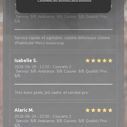
Tiffany
F
2026-07-06
- 12:30 - Couverts 3
Service
:
5
/5
Ambiance
:
5
/5
Cuisine
:
5
/5
Qualité / Prix
:
5
/5
Service rapide et agréable, cuisine délicieuse comme
d'habitude! Merci beaucoup
Isabelle
S
2026-06-29
- 12:30 - Couverts 2
Service
:
5
/5
Ambiance
:
5
/5
Cuisine
:
5
/5
Qualité / Prix
:
5
/5
Très bons plats, joli cadre, et service pro.
Alaric
M
2026-06-24
- 20:00 - Couverts 2
Service
:
5
/5
Ambiance
:
5
/5
Cuisine
:
5
/5
Qualité / Prix
:
5
/5