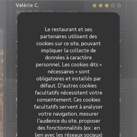
Valérie
C
2026-08-07
- 12:00 - Couverts 6
Service
:
4
/5
Ambiance
:
3
/5
Cuisine
:
3
/5
Qualité / Prix
:
3
/5
Le restaurant et ses
partenaires utilisent des
Jacques
C
cookies sur ce site, pouvant
2026-08-04
- 13:00 - Couverts 2
impliquer la collecte de
Service
:
5
/5
Ambiance
:
3
/5
Cuisine
:
3
/5
Qualité / Prix
:
données à caractère
3
/5
personnel. Les cookies dits «
nécessaires » sont
Accueil sympathique et bon service. Menu traditionnel
obligatoires et installés par
sans surprise, bon mais rien d'extraordinaire.
défaut. D'autres cookies
facultatifs nécessitent votre
consentement. Ces cookies
Ghislain
D
facultatifs servent à analyser
2026-07-29
- 13:00 - Couverts 2
Service
:
4
/5
Ambiance
:
5
/5
Cuisine
:
5
/5
Qualité / Prix
:
votre navigation, mesurer
5
/5
l'audience du site, proposer
des fonctionnalités (ex : en
lien avec les réseaux sociaux)
ABZ
B