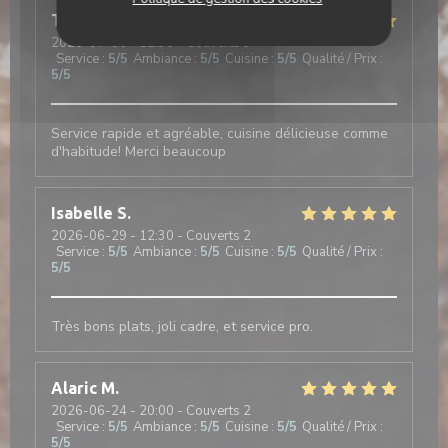
Tiffany
F
2026-07-06
- 12:30 - Couverts 3
Service
:
5
/5
Ambiance
:
5
/5
Cuisine
:
5
/5
Qualité / Prix
:
5
/5
Service rapide et agréable, cuisine délicieuse comme
d'habitude! Merci beaucoup
Isabelle
S
2026-06-29
- 12:30 - Couverts 2
Service
:
5
/5
Ambiance
:
5
/5
Cuisine
:
5
/5
Qualité / Prix
:
5
/5
Très bons plats, joli cadre, et service pro.
Alaric
M
2026-06-24
- 20:00 - Couverts 2
Service
:
5
/5
Ambiance
:
5
/5
Cuisine
:
5
/5
Qualité / Prix
:
5
/5