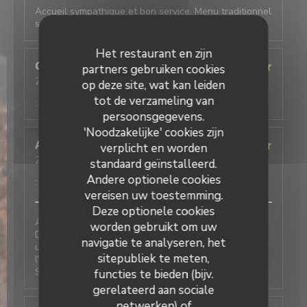
Accueil sympathique et bon service. Menu traditionnel
sans surprise, bon mais rien d'extraordinaire.
Het restaurant en zijn
Ghislain
D
partners gebruiken cookies
2026-07-29
- 13:00 - Gasten 2
op deze site, wat kan leiden
Service
:
4
/5
Atmosfeer
:
5
/5
Keuken
:
5
/5
Kwaliteit / Prijs
tot de verzameling van
:
5
/5
persoonsgegevens.
'Noodzakelijke' cookies zijn
ABZ
B
verplicht en worden
2026-07-27
- 12:30 - Gasten 5
standaard geïnstalleerd.
Service
:
5
/5
Atmosfeer
:
5
/5
Keuken
:
5
/5
Kwaliteit / Prijs
Andere optionele cookies
:
5
/5
vereisen uw toestemming.
Deze optionele cookies
Au Café Plume, on est toujours très bien accueillis.
worden gebruikt om uw
Deux très bonnes expériences de réservation, l'une
navigatie te analyseren, het
un midi pour une petite table (4 adultes, 2 bébés),
sitepubliek te meten,
l'autre pour un petit déjeuner professionnel à l'étage.
Service impeccable, plats quali. Je recommande
functies te bieden (bijv.
gerelateerd aan sociale
netwerken) of