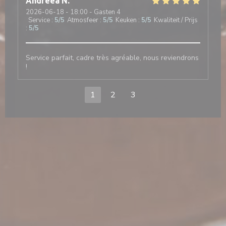
Andreea
N
2026-06-18
- 18:00 - Gasten 4
Service
:
5
/5
Atmosfeer
:
5
/5
Keuken
:
5
/5
Kwaliteit / Prijs
:
5
/5
Service parfait, cadre très agréable, nous reviendrons
!
1
2
3
en nieuw venster))
t in een nieuw venster))