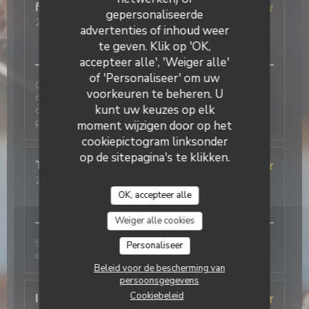
fabienne
R
gepersonaliseerde
2026-07-06
- 20:00 - Gasten 2
advertenties of inhoud weer
Service
:
2
/5
Atmosfeer
:
3
/5
Keuken
:
2
/5
Kwaliteit / Prijs
:
3
/5
te geven. Klik op 'OK,
accepteer alle', 'Weiger alle'
of 'Personaliseer' om uw
Cette note est liée au fait que nous avons fait le
voorkeuren te beheren. U
choix de quitter le restaurant avant de commander
kunt uw keuzes op elk
car nous avons aperçu une souris dans la salle. Je ne
peux pas évaluer le reste.
moment wijzigen door op het
cookiepictogram linksonder
op de sitepagina's te klikken.
Tiffany
F
2026-07-06
- 12:30 - Gasten 3
Service
:
5
/5
Atmosfeer
:
5
/5
Keuken
:
5
/5
Kwaliteit / Prijs
OK, accepteer alle
:
5
/5
Weiger alle cookies
Service rapide et agréable, cuisine délicieuse comme
Personaliseer
d'habitude! Merci beaucoup
Beleid voor de bescherming van
persoonsgegevens
Cookiebeleid
Isabelle
S