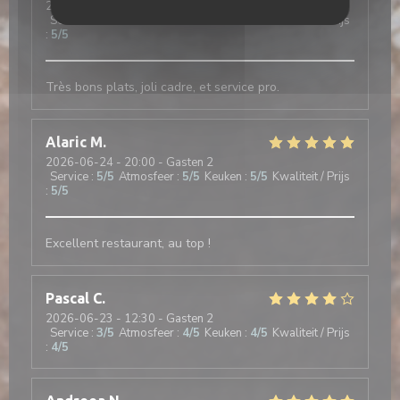
2026-06-29
- 12:30 - Gasten 2
Service
:
5
/5
Atmosfeer
:
5
/5
Keuken
:
5
/5
Kwaliteit / Prijs
:
5
/5
Très bons plats, joli cadre, et service pro.
Alaric
M
2026-06-24
- 20:00 - Gasten 2
Service
:
5
/5
Atmosfeer
:
5
/5
Keuken
:
5
/5
Kwaliteit / Prijs
:
5
/5
Excellent restaurant, au top !
Pascal
C
2026-06-23
- 12:30 - Gasten 2
Service
:
3
/5
Atmosfeer
:
4
/5
Keuken
:
4
/5
Kwaliteit / Prijs
:
4
/5