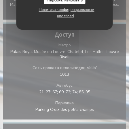
Персонализировать
Mastercard, Денежные средства, виза, American Express,
Дебетовая карточка
Политика конфиденциальности
undefined
Доступ
Метро
Palais Royal Musée du Louvre, Chatelet, Les Halles, Louvre
Rivoli
Сеть проката велосипедов Velib'
1013
Автобус
21; 27; 67; 69; 72; 74; 85; 95
Парковка
Parking Croix des petits champs