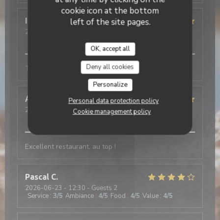
cookie icon at the bottom
Isabelle
S
left of the site pages.
2026-06-29
- 12:30 - Guests 2
Service
:
5
/5
Ambiance
:
5
/5
Food
:
5
/5
Value
:
5
/5
OK, accept all
Deny all cookies
Très bons plats, joli cadre, et service pro.
Personalize
Alaric
M
Personal data protection policy
2026-06-24
- 20:00 - Guests 2
Cookie management policy
Service
:
5
/5
Ambiance
:
5
/5
Food
:
5
/5
Value
:
5
/5
Excellent restaurant, au top !
Pascal
C
2026-06-23
- 12:30 - Guests 2
Service
:
3
/5
Ambiance
:
4
/5
Food
:
4
/5
Value
:
4
/5