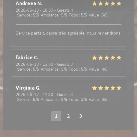
Andreea
N
2026-06-18
- 18:00 - Guests 4
Service
:
5
/5
Ambiance
:
5
/5
Food
:
5
/5
Value
:
5
/5
Service parfait, cadre très agréable, nous reviendrons
!
fabrice
C
2026-06-18
- 12:00 - Guests 3
Service
:
5
/5
Ambiance
:
5
/5
Food
:
5
/5
Value
:
4
/5
Virginia
G
2026-06-17
- 12:30 - Guests 3
Service
:
5
/5
Ambiance
:
5
/5
Food
:
3
/5
Value
:
4
/5
1
2
3