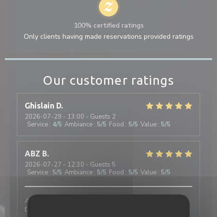
100% certified ratings
Only clients having made reservations provided ratings
Our customer ratings
Ghislain
D
2026-07-29
- 13:00 - Guests 2
Service
:
4
/5
Ambiance
:
5
/5
Food
:
5
/5
Value
:
5
/5
ABZ
B
2026-07-27
- 12:30 - Guests 5
Service
:
5
/5
Ambiance
:
5
/5
Food
:
5
/5
Value
:
5
/5
Au Café Plume, on est toujours très bien accueillis.
Deux très bonnes expériences de réservation, l'une