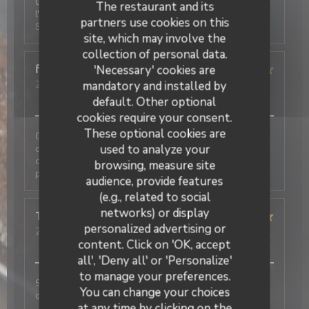
un midi pour une petite table (4 adultes, 2 bébés),
The restaurant and its
l'autre pour un petit déjeuner professionnel à l'étage.
partners use cookies on this
Service impeccable, plats quali. Je recommande
site, which may involve the
collection of personal data.
'Necessary' cookies are
fabienne
R
mandatory and installed by
2026-07-06
- 20:00 - Guests 2
Service
:
2
/5
Ambiance
:
3
/5
Food
:
2
/5
Value
:
3
/5
default. Other optional
cookies require your consent.
These optional cookies are
Cette note est liée au fait que nous avons fait le
used to analyze your
choix de quitter le restaurant avant de commander
car nous avons aperçu une souris dans la salle. Je ne
browsing, measure site
peux pas évaluer le reste.
audience, provide features
(e.g., related to social
networks) or display
Tiffany
F
personalized advertising or
2026-07-06
- 12:30 - Guests 3
Service
:
5
/5
Ambiance
:
5
/5
Food
:
5
/5
Value
:
5
/5
content. Click on 'OK, accept
all', 'Deny all' or 'Personalize'
to manage your preferences.
Service rapide et agréable, cuisine délicieuse comme
You can change your choices
d'habitude! Merci beaucoup
at any time by clicking on the