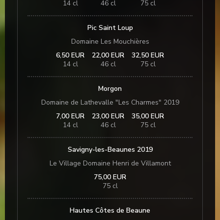
14 cl
46 cl
75 cl
Pic Saint Loup
Domaine Les Mouchières
6,50 EUR
22,00 EUR
32,50 EUR
14 cl
46 cl
75 cl
Morgon
Domaine de Lathevalle "Les Charmes" 2019
7,00 EUR
23,00 EUR
35,00 EUR
14 cl
46 cl
75 cl
Savigny-les-Beaunes 2019
Le Village Domaine Henri de Villamont
75,00 EUR
75 cl
Hautes Côtes de Beaune