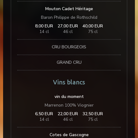
Mouton Cadet Héritage
Baron Philippe de Rothschild
8,00 EUR
27,00 EUR
40,00 EUR
14 cl
46 cl
75 cl
CRU BOURGEOIS
GRAND CRU
Vins blancs
vin du moment
Marrenon 100% Viognier
6,50 EUR
22,00 EUR
32,50 EUR
14 cl
46 cl
75 cl
Cotes de Gascogne