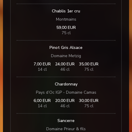
Chablis 1er cru
Montmains
59,00 EUR
75 cl
Pinot Gris Alsace
Domaine Metzig
7,00 EUR
24,00 EUR
35,00 EUR
14 cl
46 cl
75 cl
Chardonnay
Pays d’Oc IGP - Domaine Camas
6,00 EUR
20,00 EUR
30,00 EUR
14 cl
46 cl
75 cl
Sancerre
Domaine Prieur & fils