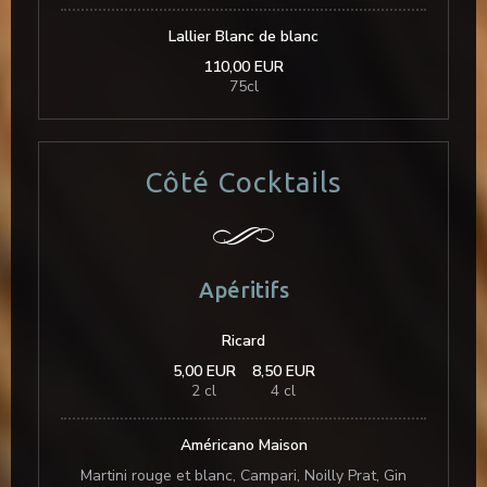
Lallier Blanc de blanc
110,00 EUR
75cl
Côté Cocktails
Apéritifs
Ricard
5,00 EUR
8,50 EUR
2 cl
4 cl
Américano Maison
Martini rouge et blanc, Campari, Noilly Prat, Gin