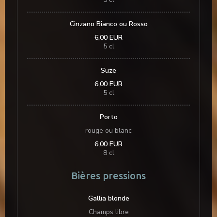
Cinzano Bianco ou Rosso
6,00 EUR
5 cl
Suze
6,00 EUR
5 cl
Porto
rouge ou blanc
6,00 EUR
8 cl
neues Fenster))
et ein neues Fenster))
Bières pressions
Gallia blonde
Champs libre