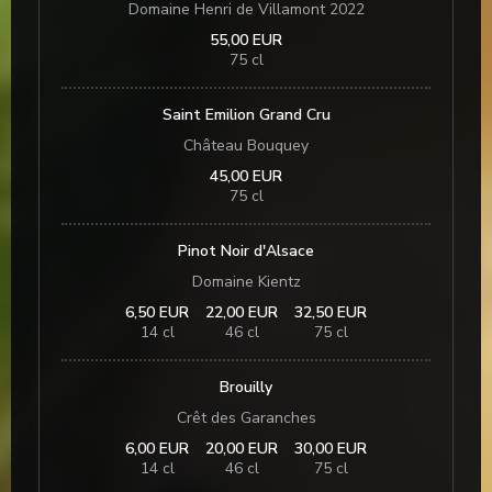
Domaine Henri de Villamont 2022
55,00 EUR
75 cl
Saint Emilion Grand Cru
Château Bouquey
45,00 EUR
75 cl
Pinot Noir d'Alsace
Domaine Kientz
6,50 EUR
22,00 EUR
32,50 EUR
14 cl
46 cl
75 cl
Brouilly
Crêt des Garanches
6,00 EUR
20,00 EUR
30,00 EUR
14 cl
46 cl
75 cl