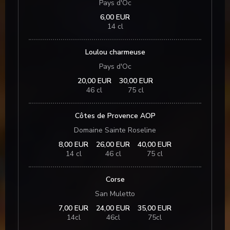
Pays d'Oc
6,00 EUR
14 cl
Loulou charmeuse
Pays d'Oc
20,00 EUR
30,00 EUR
46 cl
75 cl
Côtes de Provence AOP
Domaine Sainte Roseline
8,00 EUR
26,00 EUR
40,00 EUR
14 cl
46 cl
75 cl
Corse
San Muletto
7,00 EUR
24,00 EUR
35,00 EUR
14cl
46cl
75cl